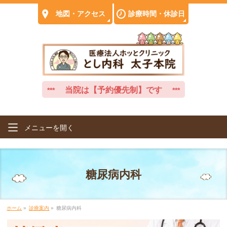
地図
・
アクセス
診療時間
・
休診日
当院は
【予約優先制】
です
***
***
メニューを
開く
糖尿病内科
ホーム
»
診療案内
»
糖尿病内科