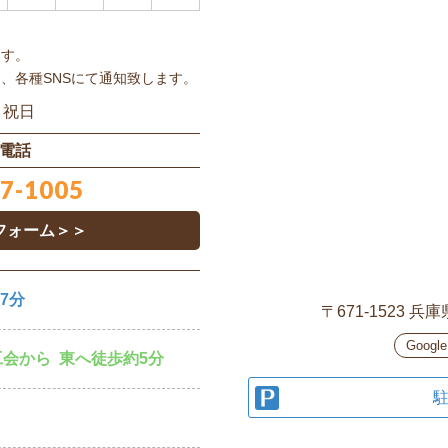
ます。
、各種SNSにて通知致します。
、祝日
電話
7-1005
フォーム＞＞
7分
〒671-1523
兵庫
Goog
工会から
東へ徒歩約5分