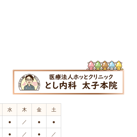
水
木
金
土
●
／
●
●
●
／
●
／