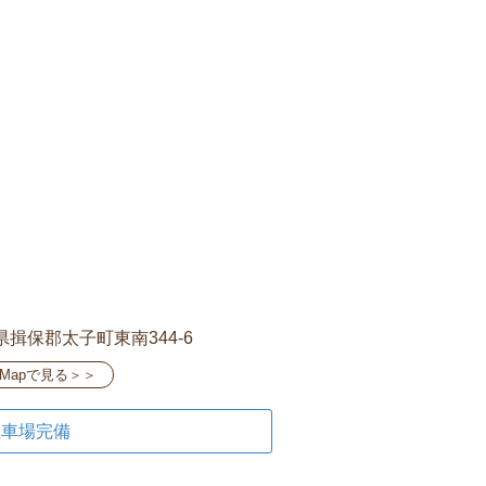
県揖保郡太子町東南344-6
leMapで見る＞＞
駐車場完備