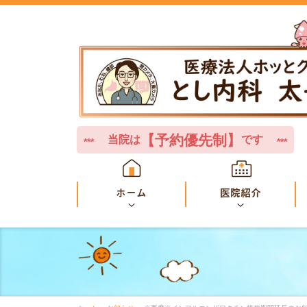
【予約優先制】
当院は
です
***
***
ホーム
医院紹介