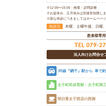
※12:00〜15:00：検査・訪問診療
※お盆休み、正月休みは別途告知致し
※急な休診につきましてはホームページ
休診日
木曜、
土曜午後、日曜
患者様専用
TEL
079-27
法人向けお問合せ
JR線『網干』駅から
車で約
太子町民体育館・太子町商
明日香太子西店の西側